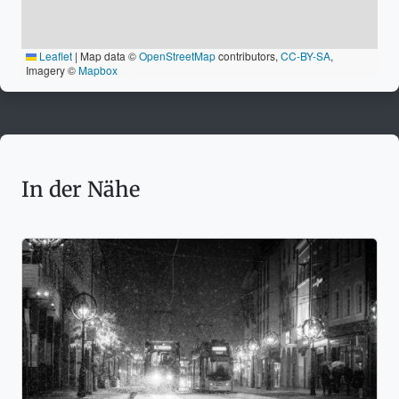
Leaflet
|
Map data ©
OpenStreetMap
contributors,
CC-BY-SA
,
Imagery ©
Mapbox
In der Nähe