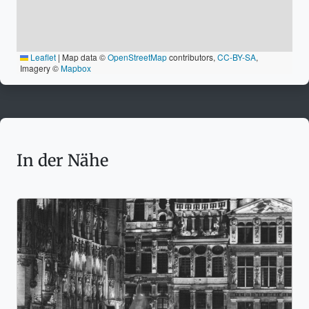
Leaflet
|
Map data ©
OpenStreetMap
contributors,
CC-BY-SA
,
Imagery ©
Mapbox
In der Nähe