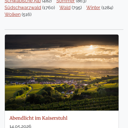
Schwäbische Alb
(482)
Sommer
(863)
Südschwarzwald
(1760)
Wald
(795)
Winter
(1284)
Wolken
(516)
Abendlicht im Kaiserstuhl
14.05.2026