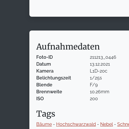
Aufnahmedaten
Foto-ID
211213_0446
Datum
13.12.2021
Kamera
L1D-20c
Belichtungszeit
1/25s
Blende
F/9
Brennweite
10.26mm
ISO
200
Tags
Bäume
-
Hochschwarzwald
-
Nebel
-
Schn