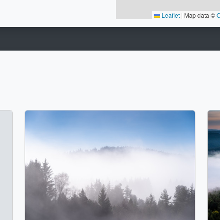
Leaflet
|
Map data ©
O