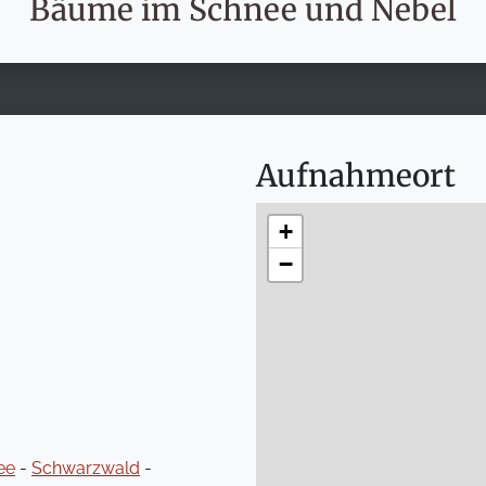
Bäume im Schnee und Nebel
Aufnahmeort
+
−
ee
-
Schwarzwald
-