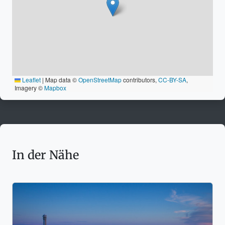
Leaflet
|
Map data ©
OpenStreetMap
contributors,
CC-BY-SA
,
Imagery ©
Mapbox
In der Nähe