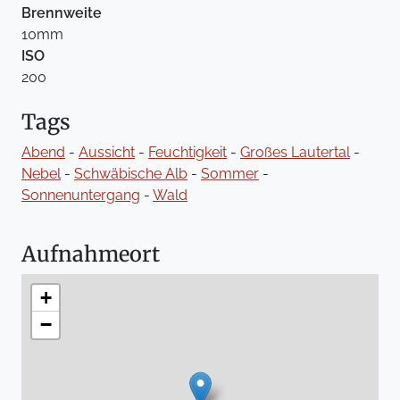
Brennweite
10mm
ISO
200
Tags
Abend
-
Aussicht
-
Feuchtigkeit
-
Großes Lautertal
-
Nebel
-
Schwäbische Alb
-
Sommer
-
Sonnenuntergang
-
Wald
Aufnahmeort
+
−