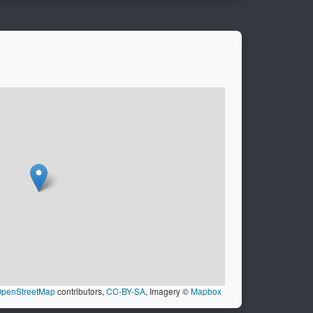
penStreetMap
contributors,
CC-BY-SA
, Imagery ©
Mapbox