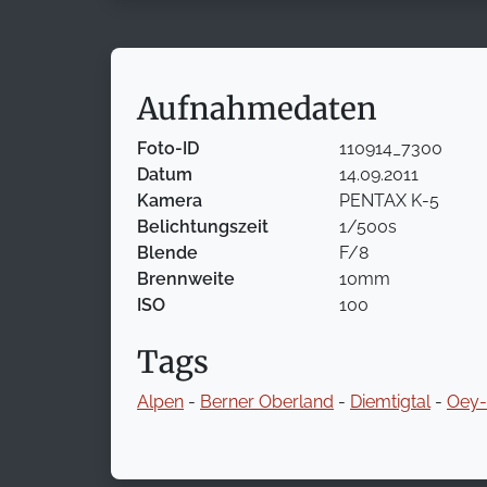
Aufnahmedaten
Foto-ID
110914_7300
Datum
14.09.2011
Kamera
PENTAX K-5
Belichtungszeit
1/500s
Blende
F/8
Brennweite
10mm
ISO
100
Tags
Alpen
-
Berner Oberland
-
Diemtigtal
-
Oey-