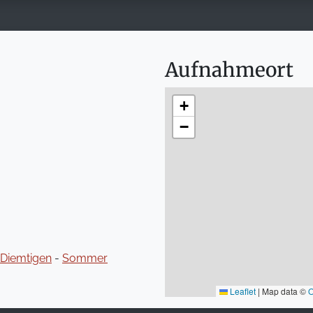
Aufnahmeort
+
−
Diemtigen
-
Sommer
Leaflet
|
Map data ©
O